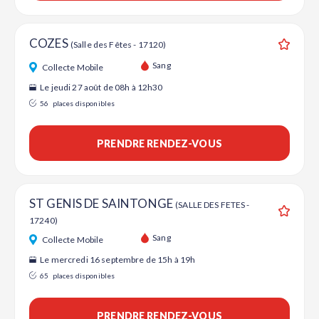
COZES
(Salle des Fêtes - 17120)
Ajouter
Sang
Collecte Mobile
Le jeudi 27 août de 08h à 12h30
56
places disponibles
PRENDRE RENDEZ-VOUS
ST GENIS DE SAINTONGE
(SALLE DES FETES -
17240)
Ajouter
Sang
Collecte Mobile
Le mercredi 16 septembre de 15h à 19h
65
places disponibles
PRENDRE RENDEZ-VOUS