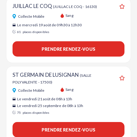
JUILLAC LE COQ
(JUILLAC LE COQ - 16130)
Ajouter
Sang
Collecte Mobile
Le mercredi 19 août de 09h30 à 12h30
61
places disponibles
PRENDRE RENDEZ-VOUS
ST GERMAIN DE LUSIGNAN
(SALLE
POLYVALENTE - 17500)
Ajouter
Sang
Collecte Mobile
Le vendredi 21 août de 08h à 13h
Le vendredi 25 septembre de 08h à 13h
75
places disponibles
PRENDRE RENDEZ-VOUS