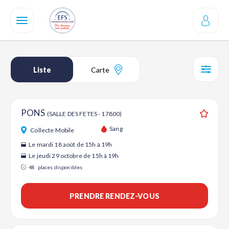
Aller
au
contenu
principal
Liste
Carte
SÉL
PONS
(SALLE DES FETES - 17800)
Ajouter
Sang
Collecte Mobile
Le mardi 18 août de 15h à 19h
Le jeudi 29 octobre de 15h à 19h
48
places disponibles
PRENDRE RENDEZ-VOUS