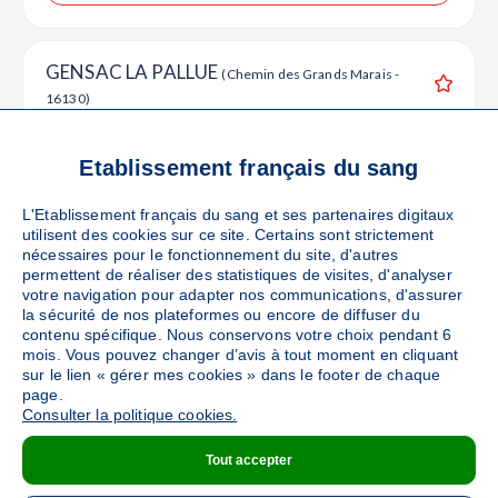
GENSAC LA PALLUE
(Chemin des Grands Marais -
16130)
Ajouter
Sang
Collecte Mobile
Le mercredi 21 octobre de 16h30 à 19h30
Etablissement français du sang
L'Etablissement français du sang et ses partenaires digitaux
DÉTAILS DE LA COLLECTE
utilisent des cookies sur ce site. Certains sont strictement
nécessaires pour le fonctionnement du site, d'autres
permettent de réaliser des statistiques de visites, d'analyser
votre navigation pour adapter nos communications, d'assurer
ST CIERS SUR GIRONDE
la sécurité de nos plateformes ou encore de diffuser du
(Salle de spectacles -
contenu spécifique. Nous conservons votre choix pendant 6
33820)
Ajouter
mois. Vous pouvez changer d’avis à tout moment en cliquant
Sang
Collecte Mobile
sur le lien « gérer mes cookies » dans le footer de chaque
page.
Le vendredi 23 octobre de 15h à 18h45
Consulter la politique cookies.
89
places disponibles
Tout accepter
PRENDRE RENDEZ-VOUS