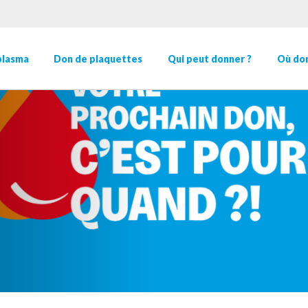
plasma
Don de plaquettes
Qui peut donner ?
Où don