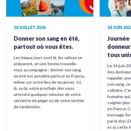
10 JUILLET 2026
14 JUIN 202
Donner son sang en été,
Journée
partout où vous êtes.
donneurs
tous uni
Les beaux jours sont là, les valises se
préparent, et une bonne nouvelle
Le 14 juin 2
vous accompagne : donner son sang
des donneurs
en été est possible partout en France,
rappeler une
même sur votre lieu de vacances. Ici,
son sang, ce
là, ou là, votre prochain don vous
solitaire. C'
attend à quelques minutes de votre
humaine qui
serviette de plage ou de votre sentier
soigner plus 
de randonnée.
en France. C
message fort
par le don. E
et si, cette 