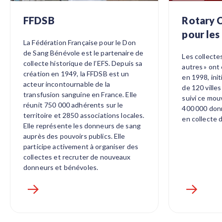
FFDSB
Rotary 
pour les
La Fédération Française pour le Don
de Sang Bénévole est le partenaire de
Les collecte
collecte historique de l’EFS. Depuis sa
autres » ont
création en 1949, la FFDSB est un
en 1998, ini
acteur incontournable de la
de 120 ville
transfusion sanguine en France. Elle
suivi ce mou
réunit 750 000 adhérents sur le
400 000 donn
territoire et 2850 associations locales.
en collecte 
Elle représente les donneurs de sang
auprès des pouvoirs publics. Elle
participe activement à organiser des
collectes et recruter de nouveaux
donneurs et bénévoles.